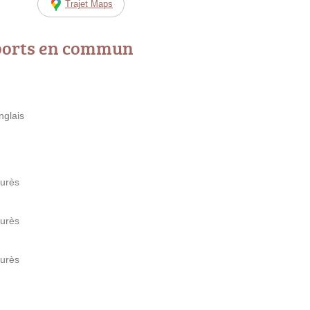
Trajet Maps
ports en commun
nglais
urès
urès
urès