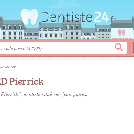
ux-Condé
D Pierrick
ierrick", dentiste situé
rue jean jaurès
,