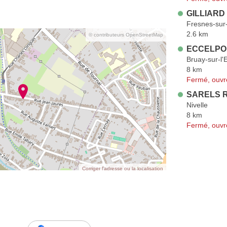
GILLIARD
Fresnes-sur
2.6 km
© contributeurs OpenStreetMap
ECCELPO
Bruay-sur-l'
8 km
Fermé, ouvr
SARELS R
Nivelle
8 km
Fermé, ouvr
Corriger l’adresse ou la localisation