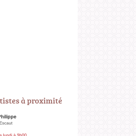
tistes à proximité
hilippe
'Escaut
e lundi à 9h00