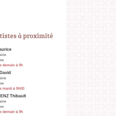
tistes à proximité
urice
irie
se
e demain à 9h
David
irie
se
e mardi à 9h00
NZ Thibault
irie
se
e demain à 9h