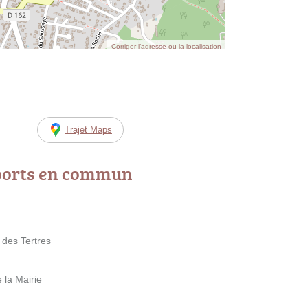
Corriger l’adresse ou la localisation
Trajet Maps
ports en commun
 des Tertres
 la Mairie