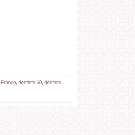
e-France
,
dentiste 60
,
dentiste