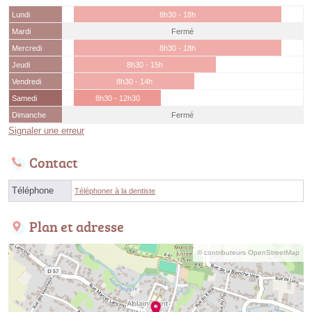
Lundi
8h30 - 18h
Mardi
Fermé
Mercredi
8h30 - 18h
Jeudi
8h30 - 15h
Vendredi
8h30 - 14h
Samedi
8h30 - 12h30
Dimanche
Fermé
Signaler une erreur
Contact
Téléphone
Téléphoner à la dentiste
Plan et adresse
© contributeurs OpenStreetMap