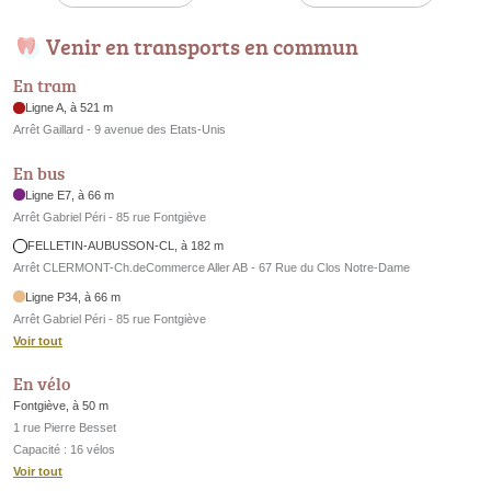
Venir en transports en commun
En tram
Ligne A, à 521 m
Arrêt Gaillard - 9 avenue des Etats-Unis
En bus
Ligne E7, à 66 m
Arrêt Gabriel Péri - 85 rue Fontgiève
FELLETIN-AUBUSSON-CL, à 182 m
Arrêt CLERMONT-Ch.deCommerce Aller AB - 67 Rue du Clos Notre-Dame
Ligne P34, à 66 m
Arrêt Gabriel Péri - 85 rue Fontgiève
Voir tout
En vélo
Fontgiève, à 50 m
1 rue Pierre Besset
Capacité : 16 vélos
Voir tout