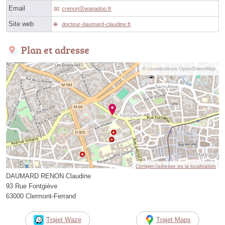
Email
crenonⓐwanadoo.fr
Site web
docteur-daumard-claudine.fr
Plan et adresse
© contributeurs OpenStreetMap
Corriger l’adresse ou la localisation
DAUMARD RENON Claudine
93 Rue Fontgiève
63000 Clermont-Ferrand
Trajet Waze
Trajet Maps