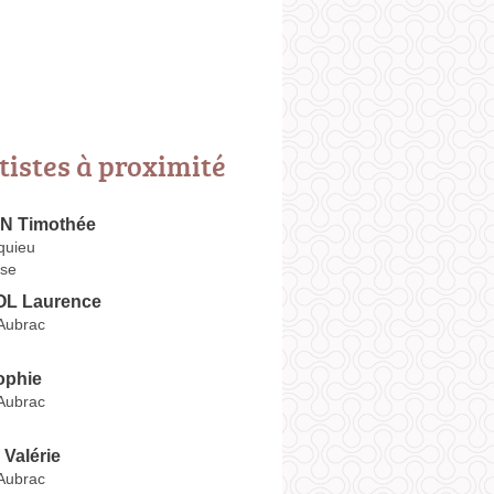
tistes à proximité
 Timothée
quieu
se
L Laurence
 Aubrac
ophie
 Aubrac
Valérie
 Aubrac