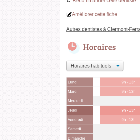
Recommander cette dentiste
Améliorer cette fiche
Autres dentistes à Clermont-Ferr
Horaires
Lundi
9h - 13h
Mardi
9h - 13h
Mercredi
Jeudi
9h - 13h
Vendredi
9h - 13h
Samedi
Dimanche