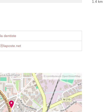
1.4 km
la dentiste
ⓐlaposte.net
© contributeurs OpenStreetMap