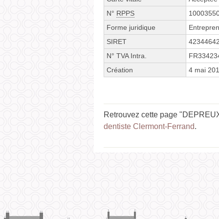
N°
RPPS
1000355
Forme juridique
Entrepren
SIRET
4234464
N° TVA Intra.
FR33423
Création
4 mai 20
Retrouvez cette page "DEPREUX 
dentiste Clermont-Ferrand
.