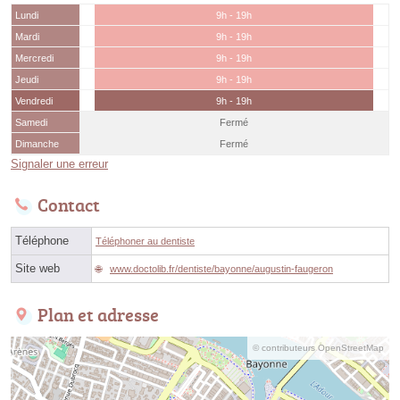
Lundi
9h - 19h
Mardi
9h - 19h
Mercredi
9h - 19h
Jeudi
9h - 19h
Vendredi
9h - 19h
Samedi
Fermé
Dimanche
Fermé
Signaler une erreur
Contact
Téléphone
Téléphoner au dentiste
Site web
www.doctolib.fr/dentiste/bayonne/augustin-faugeron
Plan et adresse
© contributeurs OpenStreetMap