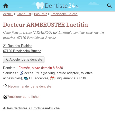
Accueil
>
Grand-Est
>
Bas-Rhin
>
Ernolsheim-Bruche
Docteur ARMBRUSTER Laetitia
Cette fiche présente "ARMBRUSTER Laetitia", dentiste situé
rue des
prairies
, 67120 Ernolsheim-Bruche.
21 Rue des Prairies
67120 Ernolsheim-Bruche
📞 Appeler cette dentiste
Dentiste
-
Fermée, ouvre demain à 8h30
Services :
accès
PMR
(parking, entrée adaptée, toilettes
accessibles)
,
CB acceptée
,
uniquement sur
RDV
Recommander cette dentiste
Améliorer cette fiche
Autres dentistes à Ernolsheim-Bruche