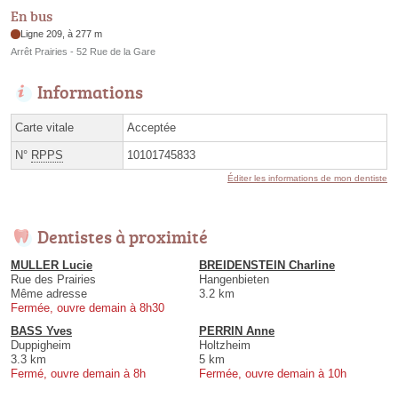
En bus
Ligne 209, à 277 m
Arrêt Prairies - 52 Rue de la Gare
Informations
Carte vitale
Acceptée
N°
RPPS
10101745833
Éditer les informations de mon dentiste
Dentistes à proximité
MULLER Lucie
BREIDENSTEIN Charline
Rue des Prairies
Hangenbieten
Même adresse
3.2 km
Fermée, ouvre demain à 8h30
BASS Yves
PERRIN Anne
Duppigheim
Holtzheim
3.3 km
5 km
Fermé, ouvre demain à 8h
Fermée, ouvre demain à 10h