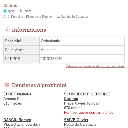
En bus
Ligne 15, à 920 m
Arrêt Fontaine - Place de la Réunion - 1a Rue du 3e Zouaves
Informations
Spécialité
Orthodontie
Carte vitale
Acceptée
N°
RPPS
10101117249
Éditer les informations de mon orthodontiste
Dentistes à proximité
EHRET Nathalie
SCHNEIDER PIGEROULET
Avenue Foch
Corinne
615 mètres
Place Xavier Jourdain
670 mètres
Fermée, ouvre demain à 8h30
DANCIU Roméo
SAIVE Olivier
Place Xavier Jourdain
Route de Carspach