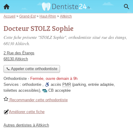
Accueil
>
Grand-Est
>
Haut-Rhin
>
Altkirch
Docteur STOLZ Sophie
Cette fiche présente "STOLZ Sophie", orthodontiste situé
rue des étangs
,
68130 Altkirch.
2 Rue des Étangs
68130 Altkirch
📞 Appeler cette orthodontiste
Orthodontiste
-
Fermée, ouvre demain à 9h
Services :
orthodontie
,
accès
PMR
(parking, entrée adaptée,
toilettes accessibles)
,
CB acceptée
Recommander cette orthodontiste
Améliorer cette fiche
Autres dentistes à Altkirch