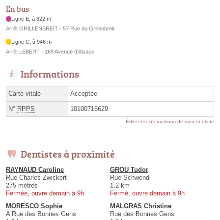
En bus
Ligne E, à 822 m
Arrêt GRILLENBREIT - 57 Rue du Grillenbreit
Ligne C, à 946 m
Arrêt LEBERT - 169 Avenue d'Alsace
Informations
Carte vitale
Acceptée
N°
RPPS
10100716629
Éditer les informations de mon dentiste
Dentistes à proximité
RAYNAUD Caroline
GROU Tudor
Rue Charles Zwickert
Rue Schwendi
275 mètres
1.2 km
Fermée, ouvre demain à 9h
Fermé, ouvre demain à 9h
MORESCO Sophie
MALGRAS Christine
A Rue des Bonnes Gens
Rue des Bonnes Gens