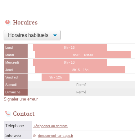
Horaires
Lundi
8h - 16h
Mardi
8h15 - 18h30
Mercredi
8h - 16h
Jeudi
8h15 - 18h
Vendredi
9h - 12h
Samedi
Fermé
Dimanche
Fermé
Signaler une erreur
Contact
Téléphone
Téléphoner au dentiste
Site web
dentiste-colmar-sage.fr