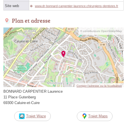
Site web
www.dr-bonnard-carpentier-laurence.chirurgiens-dentistes.fr
Plan et adresse
© contributeurs OpenStreetMap
Corriger l’adresse ou la localisation
BONNARD CARPENTIER Laurence
11 Place Gutenberg
69300 Caluire-et-Cuire
Trajet Waze
Trajet Maps