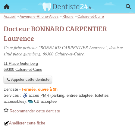
Accueil
>
Auvergne-Rhône-Alpes
>
Rhône
>
Caluire-et-Cuire
Docteur BONNARD CARPENTIER
Laurence
Cette fiche présente "BONNARD CARPENTIER Laurence", dentiste
situé
place gutenberg
, 69300 Caluire-et-Cuire.
11 Place Gutenberg
69300 Caluire-et-Cuire
📞 Appeler cette dentiste
Dentiste
-
Fermée, ouvre à 9h
Services :
accès
PMR
(parking, entrée adaptée, toilettes
accessibles)
,
CB acceptée
Recommander cette dentiste
Améliorer cette fiche