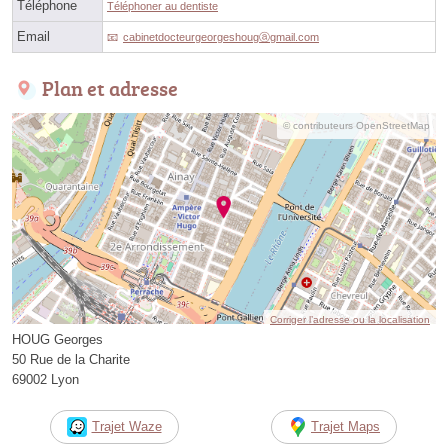
Téléphone
Téléphoner au dentiste
Email
cabinetdocteurgeorgeshougⓐgmail.com
Plan et adresse
© contributeurs OpenStreetMap
Corriger l’adresse ou la localisation
HOUG Georges
50 Rue de la Charite
69002 Lyon
Trajet Waze
Trajet Maps