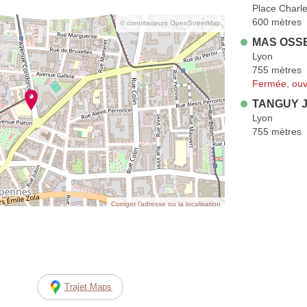
Place Charl
600 mètres
© contributeurs OpenStreetMap
MAS OSSE
Lyon
755 mètres
Fermée, ouv
TANGUY J
Lyon
755 mètres
Corriger l’adresse ou la localisation
Trajet Maps