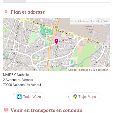
Plan et adresse
© contributeurs OpenStreetMap
Corriger l’adresse ou la localisation
MAIREY Nathalie
2 Avenue du Vernois
70000 Noidans-lès-Vesoul
Trajet Waze
Trajet Maps
Venir en transports en commun