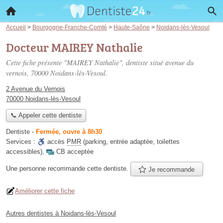
Accueil
>
Bourgogne-Franche-Comté
>
Haute-Saône
>
Noidans-lès-Vesoul
Docteur MAIREY Nathalie
Cette fiche présente "MAIREY Nathalie", dentiste situé
avenue du
vernois
, 70000 Noidans-lès-Vesoul.
2 Avenue du Vernois
70000 Noidans-lès-Vesoul
📞 Appeler cette dentiste
Dentiste
-
Fermée, ouvre à 8h30
Services :
accès
PMR
(parking, entrée adaptée, toilettes
accessibles)
,
CB acceptée
Une personne
recommande
cette dentiste.
Je recommande
Améliorer cette fiche
Autres dentistes à Noidans-lès-Vesoul