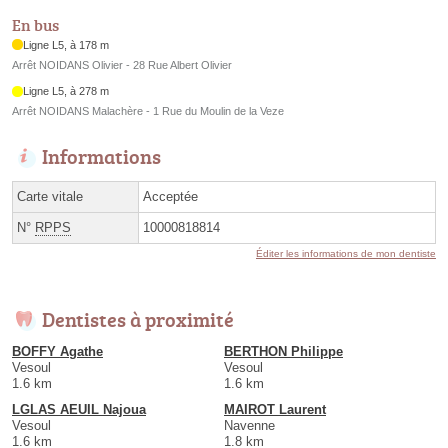
En bus
Ligne L5, à 178 m
Arrêt NOIDANS Olivier - 28 Rue Albert Olivier
Ligne L5, à 278 m
Arrêt NOIDANS Malachère - 1 Rue du Moulin de la Veze
Informations
Carte vitale
Acceptée
N°
RPPS
10000818814
Éditer les informations de mon dentiste
Dentistes à proximité
BOFFY Agathe
BERTHON Philippe
Vesoul
Vesoul
1.6 km
1.6 km
LGLAS AEUIL Najoua
MAIROT Laurent
Vesoul
Navenne
1.6 km
1.8 km