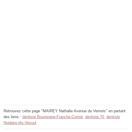
Retrouvez cette page "MAIREY Nathalie Avenue du Vernois" en partant
des liens :
dentiste Bourgogne-Franche-Comté
,
dentiste 70
,
dentiste
Noidans-lès-Vesoul
.