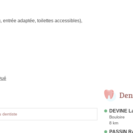
, entrée adaptée, toilettes accessibles)
,
Dué
Den
DEVINE L
 dentiste
Bouloire
8 km
PASSIN R