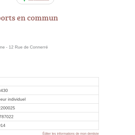
ports en commun
e - 12 Rue de Connerré
8430
eur individuel
2200025
787022
014
Éditer les informations de mon dentiste