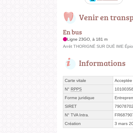
Venir en trans
En bus
Ligne 23GO, à 181 m
Arrêt THORIGNÉ SUR DUÉ IME Épion
Informations
Carte vitale
Acceptée
N°
RPPS
1010035
Forme juridique
Entrepren
SIRET
7907870
N° TVA Intra.
FR68790
Création
3 mars 2