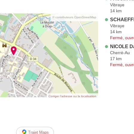
Vibraye
14 km
© contributeurs OpenStreetMap
SCHAEFFE
Vibraye
14 km
Fermé, ouvr
NICOLE D
Cherré-Au
17 km
Fermé, ouvr
Corriger l’adresse ou la localisation
Trajet Maps