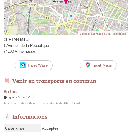
Corriger l’adresse ou la localisation
CERTAN Mihai
1 Avenue de la République
74100 Annemasse
Trajet Waze
Trajet Maps
Venir en transports en commun
En bus
Ligne SAn, à 671 m
Arrêt Lycée des Glieres - 5 Rue du Stade Albert Baud
Informations
Carte vitale
Acceptée