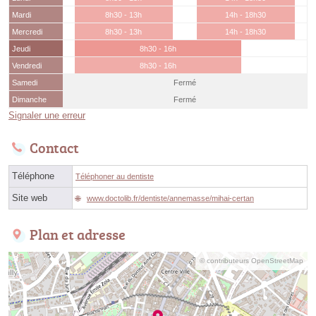
Mardi
8h30 - 13h
14h - 18h30
Mercredi
8h30 - 13h
14h - 18h30
Jeudi
8h30 - 16h
Vendredi
8h30 - 16h
Samedi
Fermé
Dimanche
Fermé
Signaler une erreur
Contact
Téléphone
Téléphoner au dentiste
Site web
www.doctolib.fr/dentiste/annemasse/mihai-certan
Plan et adresse
© contributeurs OpenStreetMap