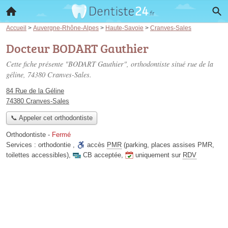
Accueil
>
Auvergne-Rhône-Alpes
>
Haute-Savoie
>
Cranves-Sales
Docteur BODART Gauthier
Cette fiche présente "BODART Gauthier", orthodontiste situé
rue de la
géline
, 74380 Cranves-Sales.
84 Rue de la Géline
74380 Cranves-Sales
📞 Appeler cet orthodontiste
Orthodontiste
-
Fermé
Services :
orthodontie
,
accès
PMR
(parking, places assises PMR,
toilettes accessibles)
,
CB acceptée
,
uniquement sur
RDV