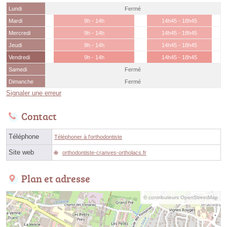
Lundi
Fermé
Mardi
9h - 14h
14h45 - 18h45
Mercredi
9h - 14h
14h45 - 18h45
Jeudi
9h - 14h
14h45 - 18h45
Vendredi
9h - 14h
14h45 - 18h45
Samedi
Fermé
Dimanche
Fermé
Signaler une erreur
Contact
Téléphone
Téléphoner à l'orthodontiste
Site web
orthodontiste-cranves-ortholacs.fr
Plan et adresse
© contributeurs OpenStreetMap