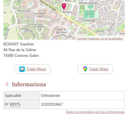
Corriger l’adresse ou la localisation
BODART Gauthier
84 Rue de la Géline
74380 Cranves-Sales
Trajet Waze
Trajet Maps
Informations
Spécialité
Orthodontie
N°
RPPS
10102019667
Éditer les informations de mon orthodontiste