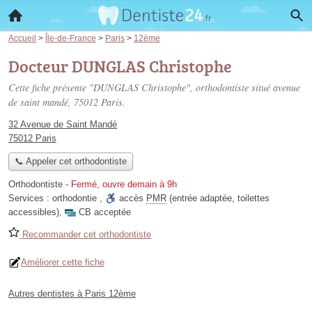
Accueil
>
Île-de-France
>
Paris
>
12ème
Docteur DUNGLAS Christophe
Cette fiche présente "DUNGLAS Christophe", orthodontiste situé
avenue
de saint mandé
, 75012 Paris.
32 Avenue de Saint Mandé
75012 Paris
📞 Appeler cet orthodontiste
Orthodontiste
-
Fermé, ouvre demain à 9h
Services :
orthodontie
,
accès
PMR
(entrée adaptée, toilettes
accessibles)
,
CB acceptée
Recommander cet orthodontiste
Améliorer cette fiche
Autres dentistes à Paris 12ème