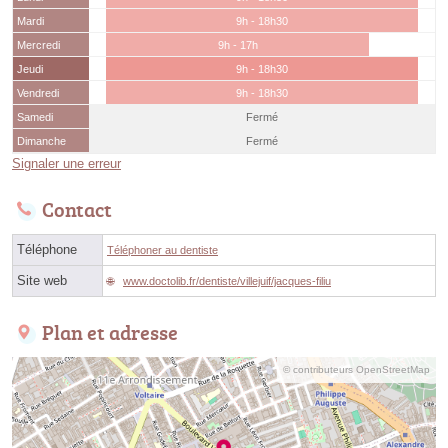
Mardi
9h - 18h30
Mercredi
9h - 17h
Jeudi
9h - 18h30
Vendredi
9h - 18h30
Samedi
Fermé
Dimanche
Fermé
Signaler une erreur
Contact
Téléphone
Téléphoner au dentiste
Site web
www.doctolib.fr/dentiste/villejuif/jacques-filiu
Plan et adresse
© contributeurs OpenStreetMap