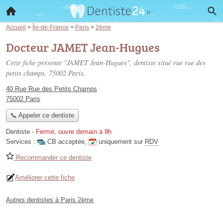
Accueil
>
Île-de-France
>
Paris
>
2ème
Docteur JAMET Jean-Hugues
Cette fiche présente "JAMET Jean-Hugues", dentiste situé
rue rue des
petits champs
, 75002 Paris.
40 Rue Rue des Petits Champs
75002 Paris
📞 Appeler ce dentiste
Dentiste
-
Fermé, ouvre demain à 9h
Services :
CB acceptée
,
uniquement sur
RDV
Recommander ce dentiste
Améliorer cette fiche
Autres dentistes à Paris 2ème