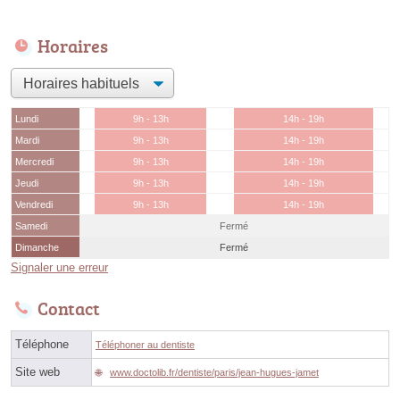
Horaires
Lundi
9h - 13h
14h - 19h
Mardi
9h - 13h
14h - 19h
Mercredi
9h - 13h
14h - 19h
Jeudi
9h - 13h
14h - 19h
Vendredi
9h - 13h
14h - 19h
Samedi
Fermé
Dimanche
Fermé
Signaler une erreur
Contact
Téléphone
Téléphoner au dentiste
Site web
www.doctolib.fr/dentiste/paris/jean-hugues-jamet