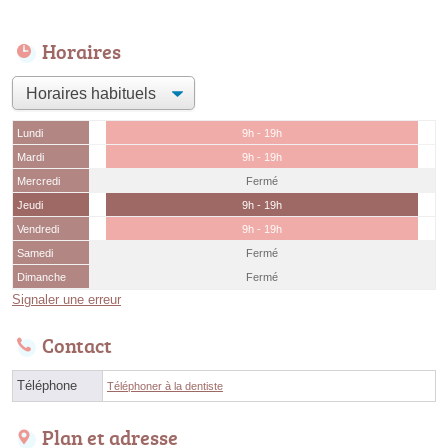
Horaires
Lundi
9h - 19h
Mardi
9h - 19h
Mercredi
Fermé
Jeudi
9h - 19h
Vendredi
9h - 19h
Samedi
Fermé
Dimanche
Fermé
Signaler une erreur
Contact
Téléphone
Téléphoner à la dentiste
Plan et adresse