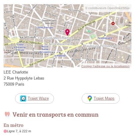
© contributeurs OpenStreetMap
Corriger l’adresse ou la localisation
LEE Charlotte
2 Rue Hyppolyte Lebas
75009 Paris
Trajet Waze
Trajet Maps
Venir en transports en commun
En métro
Ligne 7, à 222 m