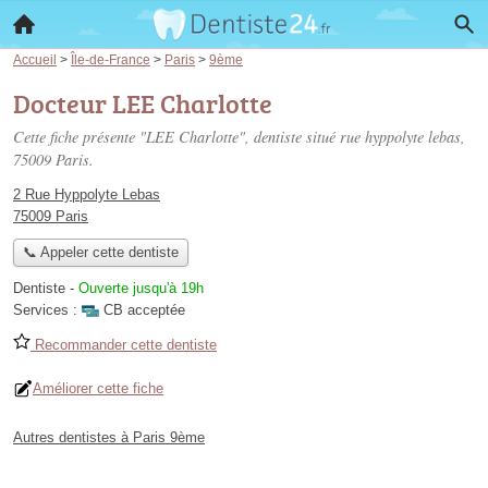
Accueil
>
Île-de-France
>
Paris
>
9ème
Docteur LEE Charlotte
Cette fiche présente "LEE Charlotte", dentiste situé
rue hyppolyte lebas
,
75009 Paris.
2 Rue Hyppolyte Lebas
75009 Paris
📞 Appeler cette dentiste
Dentiste
-
Ouverte jusqu'à 19h
Services :
CB acceptée
Recommander cette dentiste
Améliorer cette fiche
Autres dentistes à Paris 9ème