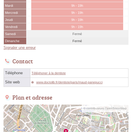
Mardi
9h - 19h
Mercredi
9h - 19h
Jeudi
9h - 19h
Vendredi
9h - 19h
Samedi
Fermé
Dimanche
Fermé
Signaler une erreur
Contact
Téléphone
Téléphoner à la dentiste
Site web
www.doctolib.fr/dentiste/paris/maud-panepucci
Plan et adresse
© contributeurs OpenStreetMap