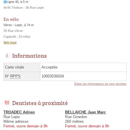
Ligne 40, à 5 m
Arrêt Tholoze - 36 Rue Lepic
En vélo
Véron - Lepic, à 74 m
35 Rue Véron
Capacité : 23 vélos
Voir tout
Informations
Carte vitale
Acceptée
N°
RPPS
10003536504
Éditer les informations de mon dentiste
Dentistes à proximité
TROADEC Adrien
BELLAICHE Jean Marc
Rue Lepic
Rue Girardon
Même adresse
260 mètres
Fermé, ouvre demain à 9h
Fermé, ouvre demain à 8h