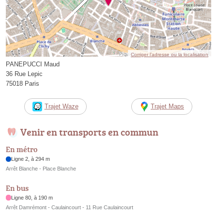
Corriger l’adresse ou la localisation
PANEPUCCI Maud
36 Rue Lepic
75018 Paris
Trajet Waze
Trajet Maps
Venir en transports en commun
En métro
Ligne 2, à 294 m
Arrêt Blanche - Place Blanche
En bus
Ligne 80, à 190 m
Arrêt Damrémont - Caulaincourt - 11 Rue Caulaincourt