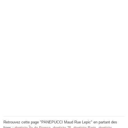
Retrouvez cette page "PANEPUCCI Maud Rue Lepic" en partant des
liens :
dentiste Île-de-France
,
dentiste 75
,
dentiste Paris
,
dentiste