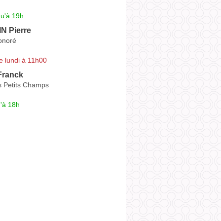
qu'à 19h
N Pierre
onoré
e lundi à 11h00
ranck
 Petits Champs
'à 18h