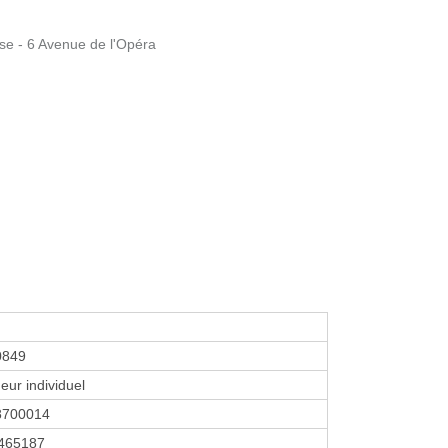
se - 6 Avenue de l'Opéra
0849
eur individuel
8700014
465187