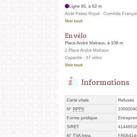
Ligne 95, à 62 m
Arrêt Palais Royal - Comédie Françai
Voir tout
En vélo
Place André Malraux, à 108 m
2 Place André Malraux
Capacité : 37 vélos
Voir tout
Informations
Carte vitale
Refusée
N°
RPPS
1000004
Forme juridique
Entrepren
SIRET
4144651
N° TVA Intra.
FR06414