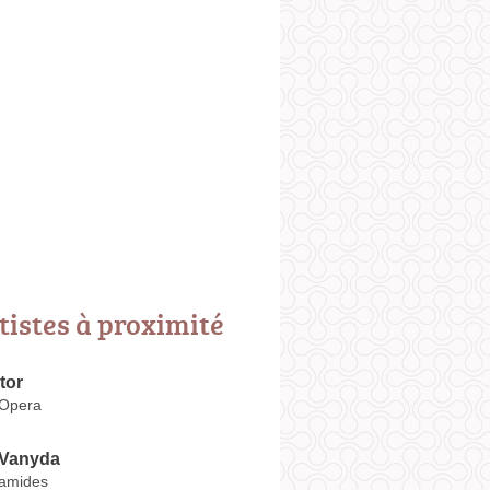
tistes à proximité
tor
'Opera
Vanyda
ramides