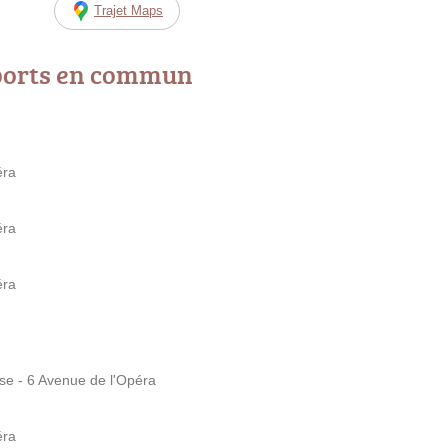
Trajet Maps
ports en commun
éra
éra
éra
se - 6 Avenue de l'Opéra
éra