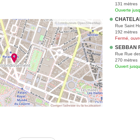
131 mètres
Ouverte jus
CHATELAI
© contributeurs OpenStreetMap
Rue Saint H
192 mètres
Fermé, ouvr
SEBBAN F
Rue Rue des
270 mètres
Ouvert jusqu
Corriger l’adresse ou la localisation