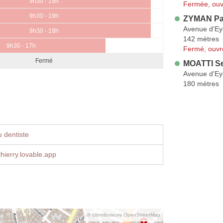
9h30 - 19h
Fermée, ouv
9h30 - 19h
ZYMAN Pa
Avenue d'Ey
9h30 - 19h
142 mètres
9h30 - 17h
Fermé, ouvr
Fermé
MOATTI S
Avenue d'Ey
180 mètres
 dentiste
thierry.lovable.app
© contributeurs OpenStreetMap