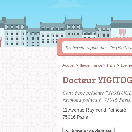
Accueil
>
Île-de-France
>
Paris
>
16ème
Docteur YIGITO
Cette fiche présente "YIGITOGL
raymond poincaré
, 75016 Paris.
11 Avenue Raymond Poincaré
75016 Paris
📞 Appeler ce dentiste