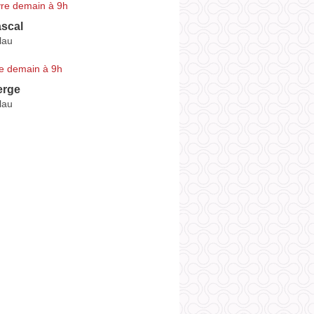
re demain à 9h
scal
lau
e demain à 9h
erge
lau