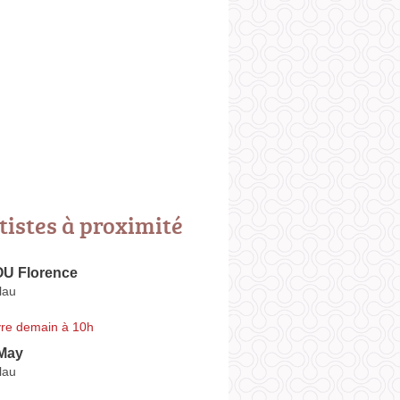
tistes à proximité
 Florence
lau
re demain à 10h
May
lau