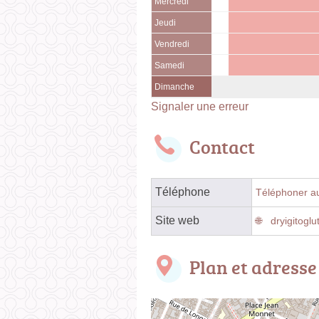
Mercredi
Jeudi
Vendredi
Samedi
Dimanche
Signaler une erreur
Contact
Téléphone
Téléphoner au
Site web
dryigitoglu
Plan et adresse