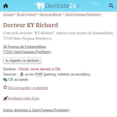
Accueil
>
Île-de-France
>
Seine-et-Marne
>
Saint-Fargeau-Ponthierry
Docteur KY Richard
Cette fiche présente "KY Richard", dentiste situé
avenue de fontainebleau
,
77310 Saint-Fargeau-Ponthierry.
34 Avenue de Fontainebleau
77310 Saint-Fargeau-Ponthierry
📞 Appeler ce dentiste
Dentiste
-
Fermé, ouvre demain à 15h
Services :
accès
PMR
(parking, toilettes accessibles)
,
CB acceptée
Recommander ce dentiste
Améliorer cette fiche
Autres dentistes à Saint-Fargeau-Ponthierry