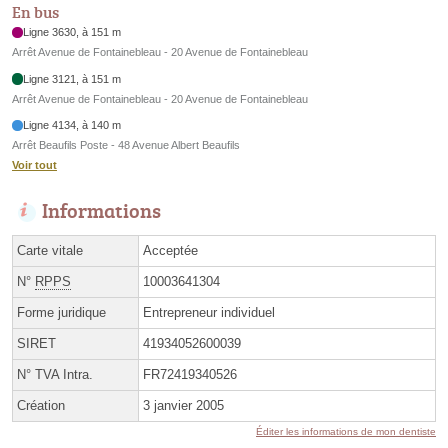
En bus
Ligne 3630, à 151 m
Arrêt Avenue de Fontainebleau - 20 Avenue de Fontainebleau
Ligne 3121, à 151 m
Arrêt Avenue de Fontainebleau - 20 Avenue de Fontainebleau
Ligne 4134, à 140 m
Arrêt Beaufils Poste - 48 Avenue Albert Beaufils
Voir tout
Informations
Carte vitale
Acceptée
N°
RPPS
10003641304
Forme juridique
Entrepreneur individuel
SIRET
41934052600039
N° TVA Intra.
FR72419340526
Création
3 janvier 2005
Éditer les informations de mon dentiste