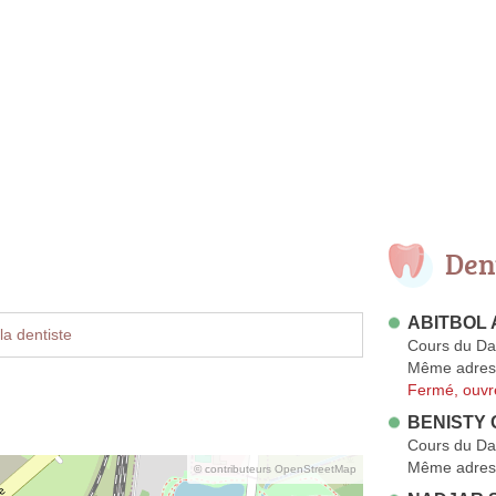
Den
ABITBOL A
la dentiste
Cours du D
Même adres
Fermé, ouvr
BENISTY G
Cours du D
Même adres
© contributeurs OpenStreetMap