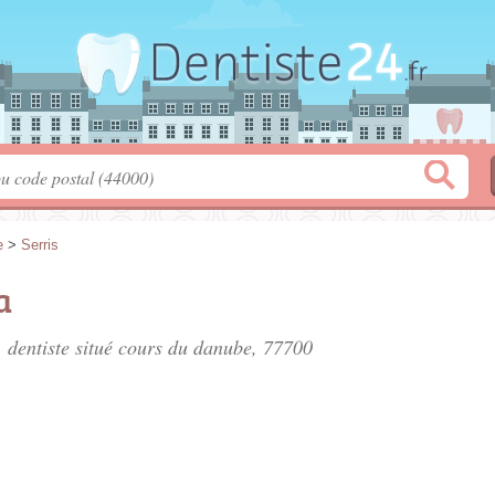
e
>
Serris
a
 dentiste situé
cours du danube
, 77700