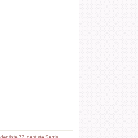
,
dentiste 77
,
dentiste Serris
.