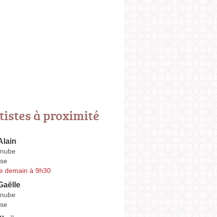
tistes à proximité
lain
anube
se
e demain à 9h30
aëlle
anube
se