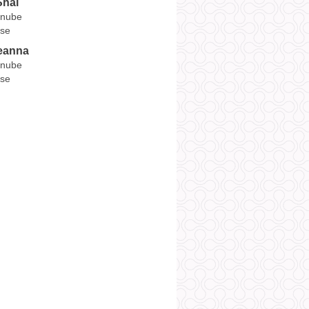
haï
anube
se
eanna
anube
se