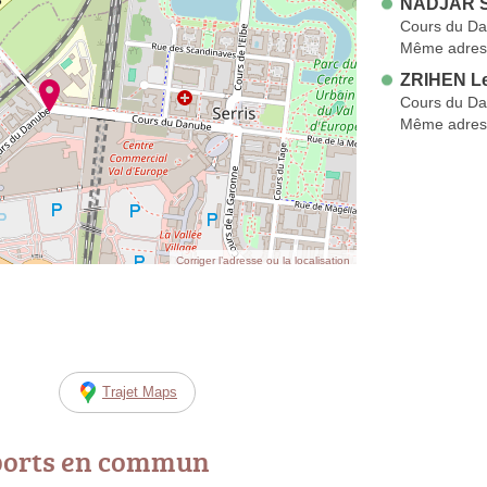
NADJAR S
Cours du D
Même adres
ZRIHEN L
Cours du D
Même adres
Corriger l’adresse ou la localisation
Trajet Maps
ports en commun