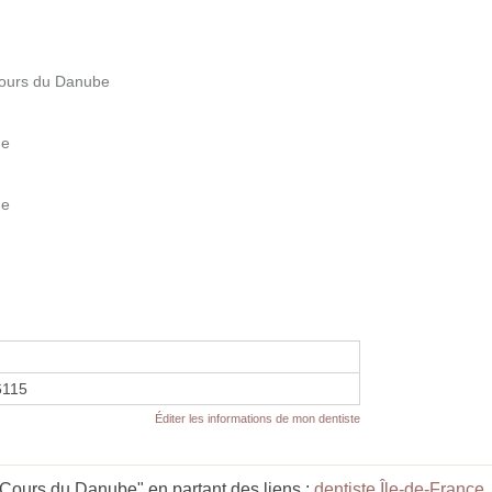
 Cours du Danube
ue
ue
6115
Éditer les informations de mon dentiste
Cours du Danube" en partant des liens :
dentiste Île-de-France