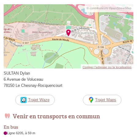
© contributeurs OpenStreetMap
Corriger l’adresse ou la localisation
SULTAN Dylan
6 Avenue de Voluceau
78150 Le Chesnay-Rocquencourt
Trajet Waze
Trajet Maps
Venir en transports en commun
En bus
Ligne 6205, à 59 m