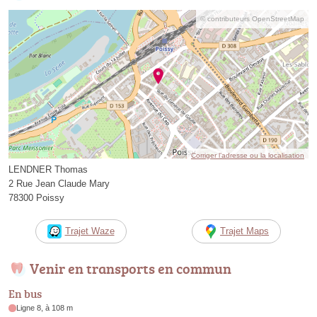
© contributeurs OpenStreetMap
Corriger l’adresse ou la localisation
LENDNER Thomas
2 Rue Jean Claude Mary
78300 Poissy
Trajet Waze
Trajet Maps
Venir en transports en commun
En bus
Ligne 8, à 108 m