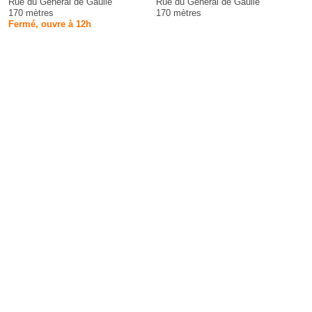
Rue du Général de Gaulle
Rue du General de Gaulle
170 mètres
170 mètres
Fermé, ouvre à 12h