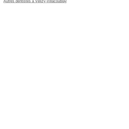
Autres dentistes à Vélizy-Villacoublay