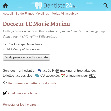
Accueil
>
Île-de-France
>
Yvelines
>
Vélizy-Villacoublay
Docteur LE Marie Marina
Cette fiche présente "LE Marie Marina", orthodontiste situé
rue grange
dame rose
, 78140 Vélizy-Villacoublay.
19 Rue Grange Dame Rose
78140 Vélizy-Villacoublay
📞 Appeler cette orthodontiste
Services :
orthodontie
,
accès
PMR
(parking, entrée adaptée,
toilettes accessibles)
,
CB acceptée
,
uniquement sur
RDV
Recommander cette orthodontiste
Améliorer cette fiche
Renseigner les horaires