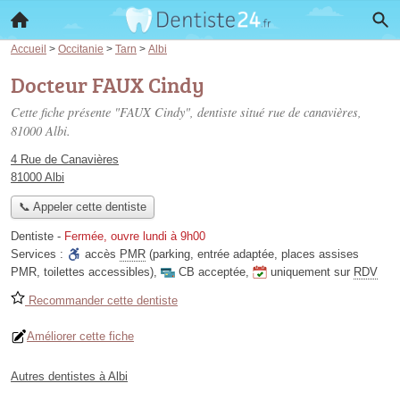
Accueil
>
Occitanie
>
Tarn
>
Albi
Docteur FAUX Cindy
Cette fiche présente "FAUX Cindy", dentiste situé
rue de canavières
,
81000 Albi.
4 Rue de Canavières
81000 Albi
📞 Appeler cette dentiste
Dentiste
-
Fermée, ouvre lundi à 9h00
Services :
accès
PMR
(parking, entrée adaptée, places assises
PMR, toilettes accessibles)
,
CB acceptée
,
uniquement sur
RDV
Recommander cette dentiste
Améliorer cette fiche
Autres dentistes à Albi