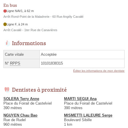
En bus
Ligne NAV1, à 62 m
Arrêt Rond-Point de la Maladrerie - 60 Rue Angély Cavalié
Ligne F, à 24 m
Arrêt Cavalié - 1ter Rue de Canavières
Informations
Carte vitale
Acceptée
N°
RPPS
10101838315
Éditer les informations de mon dentiste
Dentistes à proximité
SOLERA Terry Anne
MARTI SEGUI Ana
Place du Foirail de Castelviel
Place du Foirail de Castelviel
390 mètres
390 mètres
NGUYEN Chau Bao
MISMETTI LALEURE Serge
Rue de Rudel
Boulevard Sibille
960 mètres
1 km