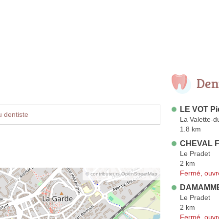
Den
LE VOT Pi
 dentiste
La Valette-d
1.8 km
CHEVAL F
Le Pradet
2 km
Fermé, ouvr
© contributeurs OpenStreetMap
DAMAMME 
Le Pradet
2 km
Fermé, ouvr