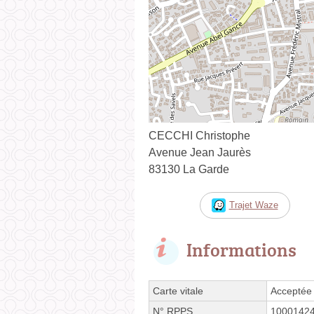
CECCHI Christophe
Avenue Jean Jaurès
83130 La Garde
Trajet Waze
Informations
Carte vitale
Acceptée
N°
RPPS
1000142