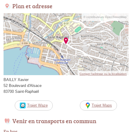
Plan et adresse
© contributeurs OpenStreetMap
Corriger l’adresse ou la localisation
BAILLY Xavier
52 Boulevard d'Alsace
83700 Saint-Raphaël
Trajet Waze
Trajet Maps
Venir en transports en commun
En bus