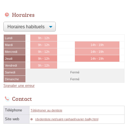
Horaires
Lundi
9h - 12h
Mardi
9h - 12h
14h - 19h
Mercredi
9h - 12h
14h - 19h
Jeudi
9h - 12h
14h - 19h
Vendredi
9h - 12h
Samedi
Fermé
Dimanche
Fermé
Signaler une erreur
Contact
Téléphone
Téléphoner au dentiste
Site web
rdvdentiste.net/saint-raphael/xavier-bailly.html