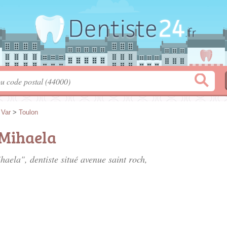
>
Var
>
Toulon
Mihaela
aela", dentiste situé
avenue saint roch
,