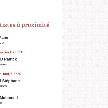
tistes à proximité
arie
ola
re lundi à 8h30
 Patrick
urès
e lundi à 8h30
 Stéphane
urès
 Mohamed
le