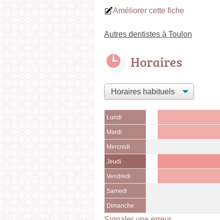
Améliorer cette fiche
Autres dentistes à Toulon
Horaires
Lundi
Mardi
Mercredi
Jeudi
Vendredi
Samedi
Dimanche
Signaler une erreur