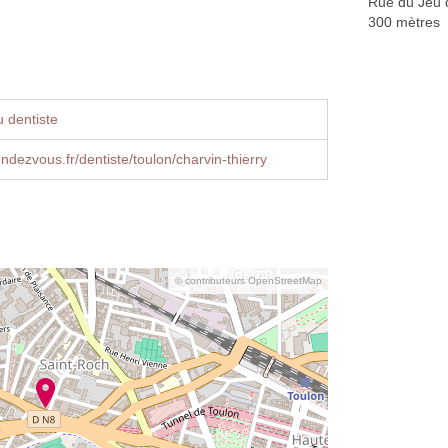
Rue du Jeu
300 mètres
 dentiste
dezvous.fr/dentiste/toulon/charvin-thierry
© contributeurs OpenStreetMap