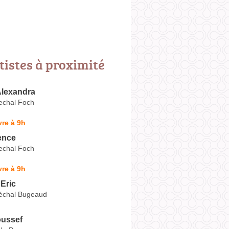
tistes à proximité
lexandra
echal Foch
re à 9h
ence
echal Foch
re à 9h
Eric
échal Bugeaud
ussef