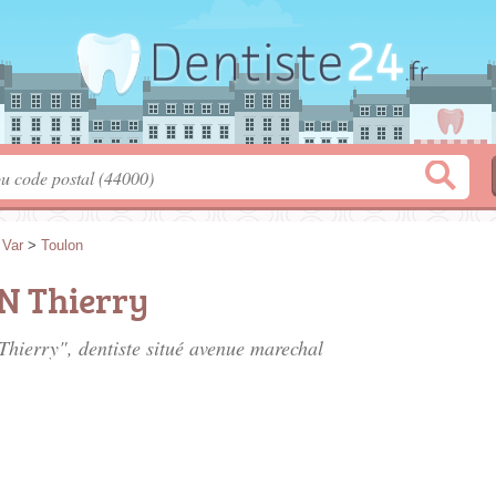
>
Var
>
Toulon
N Thierry
hierry", dentiste situé
avenue marechal