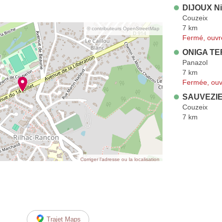
DIJOUX Ni
Couzeix
7 km
© contributeurs OpenStreetMap
Fermé, ouvr
ONIGA TE
Panazol
7 km
Fermée, ouv
SAUVEZIE
Couzeix
7 km
Corriger l’adresse ou la localisation
Trajet Maps