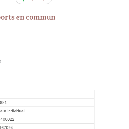
ports en commun
t
9881
eur individuel
9400022
167094