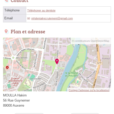
Contact
Téléphone
Téléphoner au dentiste
Email
mhdentalrecrutementⓐgmail.com
Plan et adresse
© contributeurs OpenStreetMap
Corriger l’adresse ou la localisation
MOULLA Hakim
56 Rue Guynemer
89000 Auxerre