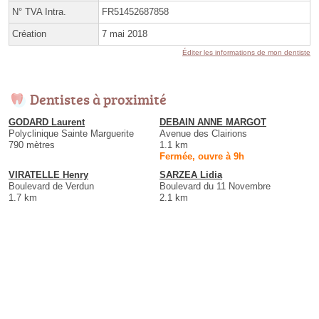
N° TVA Intra.
FR51452687858
Création
7 mai 2018
Éditer les informations de mon dentiste
Dentistes à proximité
GODARD Laurent
DEBAIN ANNE MARGOT
Polyclinique Sainte Marguerite
Avenue des Clairions
790 mètres
1.1 km
Fermée, ouvre à 9h
VIRATELLE Henry
SARZEA Lidia
Boulevard de Verdun
Boulevard du 11 Novembre
1.7 km
2.1 km