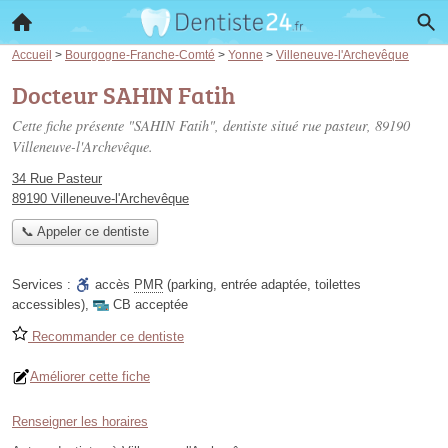
Accueil
>
Bourgogne-Franche-Comté
>
Yonne
>
Villeneuve-l'Archevêque
Docteur SAHIN Fatih
Cette fiche présente "SAHIN Fatih", dentiste situé
rue pasteur
, 89190
Villeneuve-l'Archevêque.
34 Rue Pasteur
89190 Villeneuve-l'Archevêque
📞 Appeler ce dentiste
Services :
accès
PMR
(parking, entrée adaptée, toilettes
accessibles)
,
CB acceptée
Recommander ce dentiste
Améliorer cette fiche
Renseigner les horaires