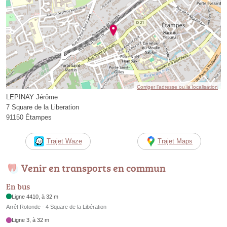
Corriger l’adresse ou la localisation
LEPINAY Jérôme
7 Square de la Liberation
91150 Étampes
Trajet Waze
Trajet Maps
Venir en transports en commun
En bus
Ligne 4410, à 32 m
Arrêt Rotonde - 4 Square de la Libération
Ligne 3, à 32 m