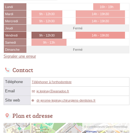
Lundi
16h - 19h
Mardi
9h - 12h30
14h - 19h30
Mercredi
9h - 12h30
14h - 19h30
Jeudi
Fermé
Vendredi
9h - 12h30
14h - 19h30
Samedi
9h - 13h
Dimanche
Fermé
Signaler une erreur
Contact
Téléphone
Téléphoner à l'orthodontiste
Email
je.lepinayⓐwanadoo.fr
Site web
dr-jerome-lepinay.chirurgiens-dentistes.fr
Plan et adresse
© contributeurs OpenStreetMap