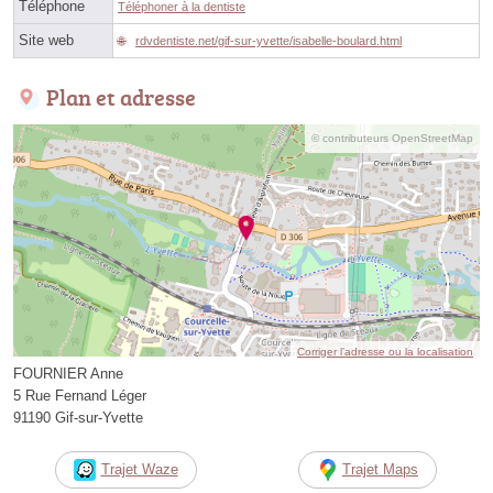
Téléphone
Téléphoner à la dentiste
Site web
rdvdentiste.net/gif-sur-yvette/isabelle-boulard.html
Plan et adresse
© contributeurs OpenStreetMap
Corriger l’adresse ou la localisation
FOURNIER Anne
5 Rue Fernand Léger
91190 Gif-sur-Yvette
Trajet Waze
Trajet Maps