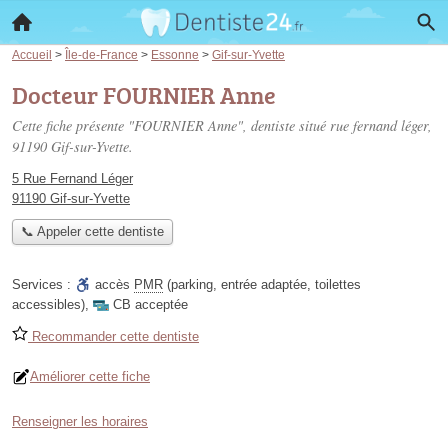
Accueil
>
Île-de-France
>
Essonne
>
Gif-sur-Yvette
Docteur FOURNIER Anne
Cette fiche présente "FOURNIER Anne", dentiste situé
rue fernand léger
,
91190 Gif-sur-Yvette.
5 Rue Fernand Léger
91190 Gif-sur-Yvette
📞 Appeler cette dentiste
Services :
accès
PMR
(parking, entrée adaptée, toilettes
accessibles)
,
CB acceptée
Recommander cette dentiste
Améliorer cette fiche
Renseigner les horaires