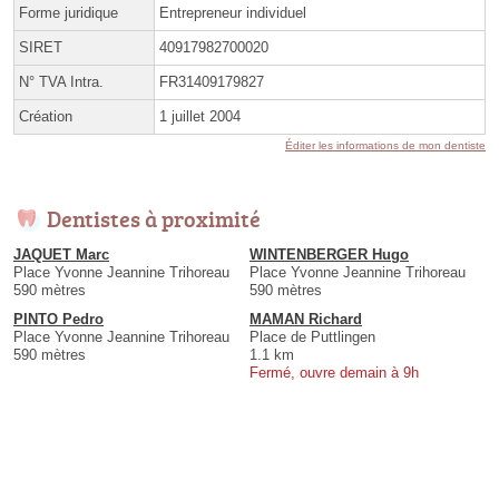
Forme juridique
Entrepreneur individuel
SIRET
40917982700020
N° TVA Intra.
FR31409179827
Création
1 juillet 2004
Éditer les informations de mon dentiste
Dentistes à proximité
JAQUET Marc
WINTENBERGER Hugo
Place Yvonne Jeannine Trihoreau
Place Yvonne Jeannine Trihoreau
590 mètres
590 mètres
PINTO Pedro
MAMAN Richard
Place Yvonne Jeannine Trihoreau
Place de Puttlingen
590 mètres
1.1 km
Fermé, ouvre demain à 9h