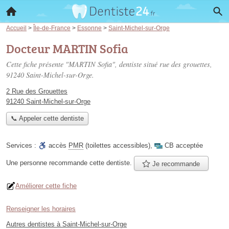
Accueil
>
Île-de-France
>
Essonne
>
Saint-Michel-sur-Orge
Docteur MARTIN Sofia
Cette fiche présente "MARTIN Sofia", dentiste situé
rue des grouettes
,
91240 Saint-Michel-sur-Orge.
2 Rue des Grouettes
91240 Saint-Michel-sur-Orge
📞 Appeler cette dentiste
Services :
accès
PMR
(toilettes accessibles)
,
CB acceptée
Une personne
recommande
cette dentiste.
Je recommande
Améliorer cette fiche
Renseigner les horaires
Autres dentistes à Saint-Michel-sur-Orge