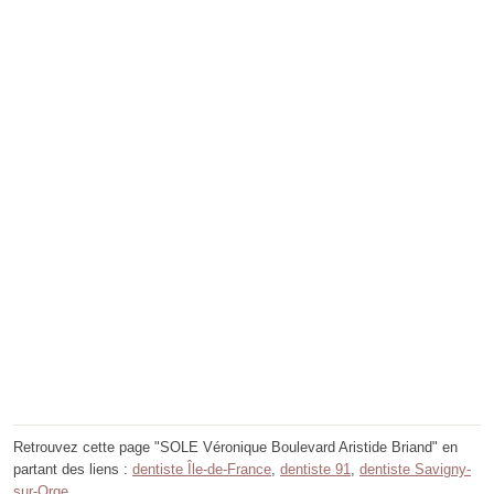
Retrouvez cette page "SOLE Véronique Boulevard Aristide Briand" en
partant des liens :
dentiste Île-de-France
,
dentiste 91
,
dentiste Savigny-
sur-Orge
.