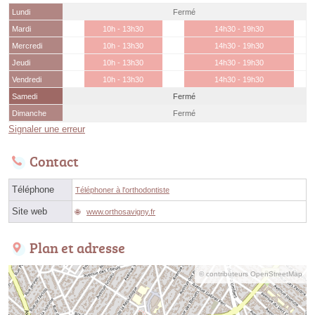
Lundi
Fermé
Mardi
10h - 13h30
14h30 - 19h30
Mercredi
10h - 13h30
14h30 - 19h30
Jeudi
10h - 13h30
14h30 - 19h30
Vendredi
10h - 13h30
14h30 - 19h30
Samedi
Fermé
Dimanche
Fermé
Signaler une erreur
Contact
Téléphone
Téléphoner à l'orthodontiste
Site web
www.orthosavigny.fr
Plan et adresse
© contributeurs OpenStreetMap