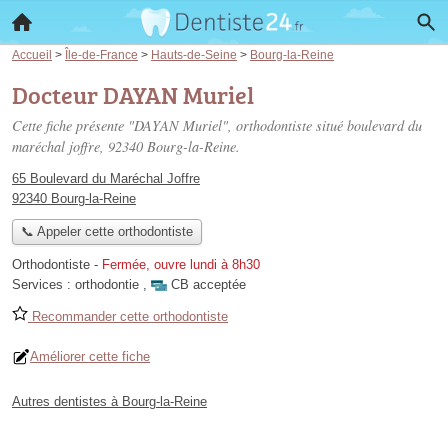
Accueil
>
Île-de-France
>
Hauts-de-Seine
>
Bourg-la-Reine
Docteur DAYAN Muriel
Cette fiche présente "DAYAN Muriel", orthodontiste situé
boulevard du
maréchal joffre
, 92340 Bourg-la-Reine.
65 Boulevard du Maréchal Joffre
92340 Bourg-la-Reine
📞 Appeler cette orthodontiste
Orthodontiste
-
Fermée, ouvre lundi à 8h30
Services :
orthodontie
,
CB acceptée
Recommander cette orthodontiste
Améliorer cette fiche
Autres dentistes à Bourg-la-Reine