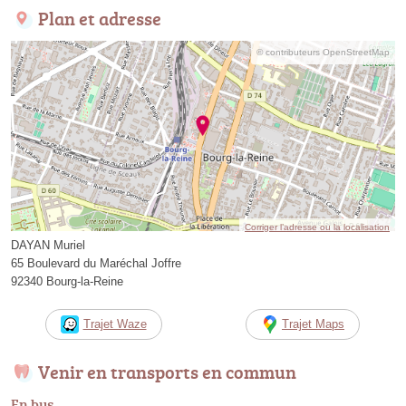
Plan et adresse
© contributeurs OpenStreetMap
Corriger l’adresse ou la localisation
DAYAN Muriel
65 Boulevard du Maréchal Joffre
92340 Bourg-la-Reine
Trajet Waze
Trajet Maps
Venir en transports en commun
En bus