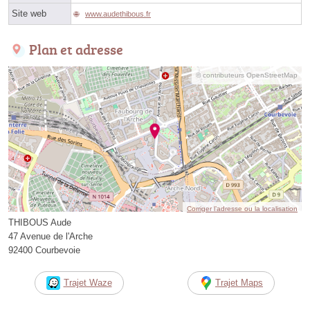
Site web
www.audethibous.fr
Plan et adresse
© contributeurs OpenStreetMap
Corriger l’adresse ou la localisation
THIBOUS Aude
47 Avenue de l'Arche
92400 Courbevoie
Trajet Waze
Trajet Maps