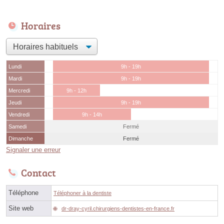
Horaires
Lundi
9h - 19h
Mardi
9h - 19h
Mercredi
9h - 12h
Jeudi
9h - 19h
Vendredi
9h - 14h
Samedi
Fermé
Dimanche
Fermé
Signaler une erreur
Contact
Téléphone
Téléphoner à la dentiste
Site web
dr-dray-cyril.chirurgiens-dentistes-en-france.fr