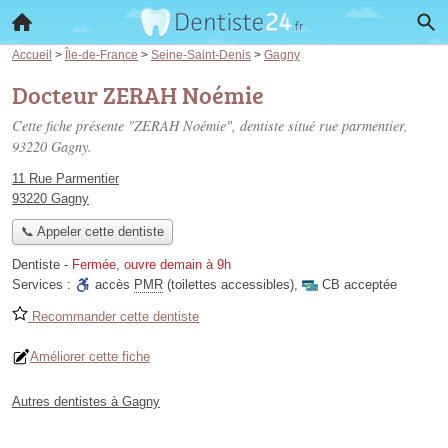
Accueil
>
Île-de-France
>
Seine-Saint-Denis
>
Gagny
Docteur ZERAH Noémie
Cette fiche présente "ZERAH Noémie", dentiste situé
rue parmentier
,
93220 Gagny.
11 Rue Parmentier
93220 Gagny
📞 Appeler cette dentiste
Dentiste
-
Fermée, ouvre demain à 9h
Services :
accès
PMR
(toilettes accessibles)
,
CB acceptée
Recommander cette dentiste
Améliorer cette fiche
Autres dentistes à Gagny