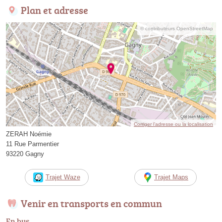
Plan et adresse
© contributeurs OpenStreetMap
Corriger l’adresse ou la localisation
ZERAH Noémie
11 Rue Parmentier
93220 Gagny
Trajet Waze
Trajet Maps
Venir en transports en commun
En bus