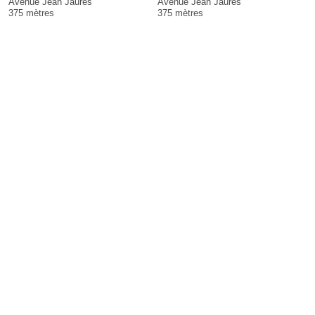
Avenue Jean Jaures
Avenue Jean Jaures
375 mètres
375 mètres