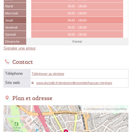
Mardi
9h30 - 19h30
Mercredi
9h30 - 19h30
Jeudi
9h30 - 19h30
Vendredi
9h30 - 19h30
Samedi
9h30 - 19h30
Dimanche
Fermé
Signaler une erreur
Contact
Téléphone
Téléphoner au dentiste
Site web
www.doctolib.fr/dentiste/villemomble/hassan-mirghani
Plan et adresse
© contributeurs OpenStreetMap