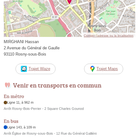
Corriger l’adresse ou la localisation
MIRGHANI Hassan
2 Avenue du Général de Gaulle
93110 Rosny-sous-Bois
Trajet Waze
Trajet Maps
Venir en transports en commun
En métro
Ligne 11, à 962 m
Arrêt Rosny-Bois-Perrier - 2 Square Charles Gounod
En bus
Ligne 143, à 109 m
Arrêt Église de Rosny-sous-Bois - 12 Rue du Général Gallièni