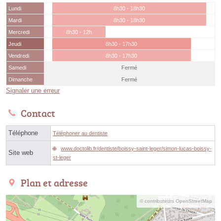
Lundi
8h30 - 18h30
Mardi
8h30 - 18h30
Mercredi
8h30 - 12h
Jeudi
8h30 - 17h30
Vendredi
8h30 - 17h30
Samedi
Fermé
Dimanche
Fermé
Signaler une erreur
Contact
Téléphone
Téléphoner au dentiste
www.doctolib.fr/dentiste/boissy-saint-leger/simon-lucas-boissy-
Site web
st-leger
Plan et adresse
© contributeurs OpenStreetMap