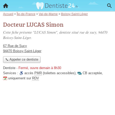
Accueil
>
Île-de-France
>
Val-de-Marne
>
Boissy-Saint-Léger
Docteur LUCAS Simon
Cette fiche présente "LUCAS Simon", dentiste situé
rue de sucy
, 94470
Boissy-Saint-Léger.
67 Rue de Sucy
94470 Boissy-Saint-Léger
📞 Appeler ce dentiste
Dentiste
-
Fermé, ouvre demain à 8h30
Services :
accès
PMR
(toilettes accessibles)
,
CB acceptée
,
uniquement sur
RDV