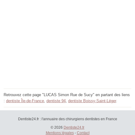
Retrouvez cette page "LUCAS Simon Rue de Sucy" en partant des liens
:
dentiste Île-de-France
,
dentiste 94
,
dentiste Boissy-Saint-Léger
.
Dentiste24.fr : l'annuaire des chirurgiens dentistes en France
© 2026
Dentiste24.fr
Mentions légales
-
Contact