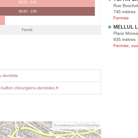
8h30 - 19h
Rue Boscho
745 mètres
8h30 - 19h
Fermée
MELLUL L
Fermé
Place Morea
935 mètres
Fermée, ouv
 dentiste
-halfon.chirurgiens-dentistes.fr
© contributeurs OpenStreetMap