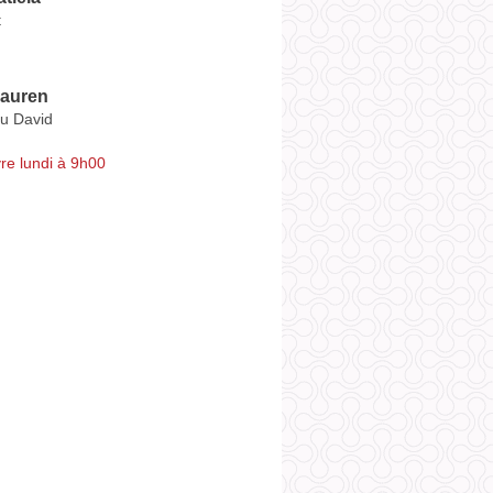
t
auren
u David
re lundi à 9h00