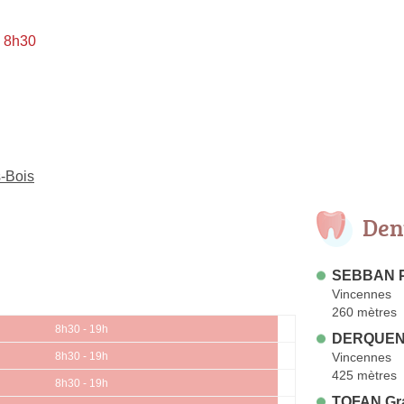
à 8h30
s-Bois
Den
SEBBAN P
Vincennes
260 mètres
8h30 - 19h
DERQUENN
Vincennes
8h30 - 19h
425 mètres
8h30 - 19h
TOFAN Gra