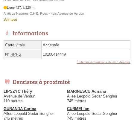
Ligne 427, à 220 m
Arrêt Le Naoures C.H E. Roux - 4bis Avenue de Verdun
Voir tout
Informations
Carte vitale
Acceptée
N°
RPPS
10100414449
Éditer les informations de mon dentiste
Dentistes à proximité
LIPSZYC Théry
MARINESCU Adriana
Avenue de Verdun
Allee Leopold Sedar Senghor
110 mètres
745 mètres
GURANDA Corina
CURMEI Ion
Allee Leopold Sedar Senghor
Allee Leopold Sedar Senghor
745 mètres
745 mètres