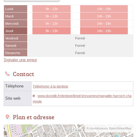
Lundi
9h - 13h
14h - 19h
Mardi
9h - 13h
14h - 19h
Mercredi
9h - 13h
14h - 19h
Jeudi
9h - 13h
14h - 19h
Vendredi
Fermé
Samedi
Fermé
Dimanche
Fermé
Signaler une erreur
Contact
Téléphone
Téléphoner à la dentiste
www.doctolib.fr/dentiste/limeil-brevannes/margalite-harroch-cha
Site web
moula
Plan et adresse
© contributeurs OpenStreetMap