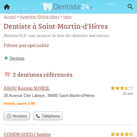
Accueil
>
Auvergne-Rhône-Alpes
>
Isère
Dentiste à Saint-Martin-d'Hères
Dentiste24.fr vous propose la liste des
dentistes martinérois
.
Filtrer par spécialité
Dentiste
2 dentistes référencés
ABOU Karam SUHEIL
3,5 étoiles sur 5
29 avis
35 Avenue Cite Labeye, 38400 Saint-Martin-d'Hères
Fermé, ouvre à 9h
Horaires
Téléphone
COHEN GUEDJ Sophie
4,5 étoiles sur 5