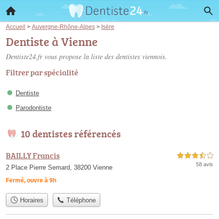
Accueil
>
Auvergne-Rhône-Alpes
>
Isère
Dentiste à Vienne
Dentiste24.fr vous propose la liste des
dentistes viennois
.
Filtrer par spécialité
Dentiste
Parodontiste
10 dentistes référencés
BAILLY Francis
3,5 étoiles sur 5
58 avis
2 Place Pierre Semard, 38200 Vienne
Fermé, ouvre à 9h
Horaires
Téléphone